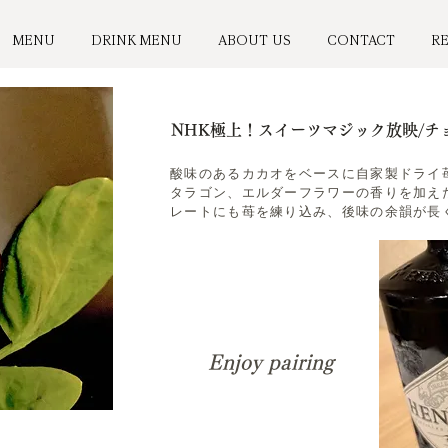
MENU
DRINK MENU
ABOUT US
CONTACT
R
NHK極上！スイーツマジック放映/チ
酸味のあるカカオをベースに自家製ドライ
タラゴン、エルダーフラワーの香りを加え
レートにも苺を練り込み、後味の余韻が長
Enjoy pairing