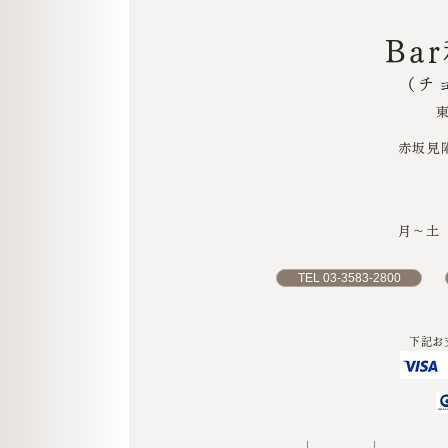
Ba
（チ
赤坂見
月〜土 1
TEL 03-3583-2800
下記お