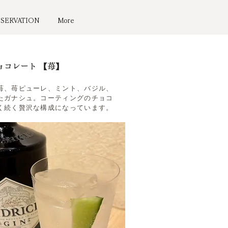
ESERVATION
More
ョコレート 【苺】
苺、苺ピューレ、ミント、バジル、
たガナシュ。コーティングのチョコ
く続く贅沢な構成になっています。