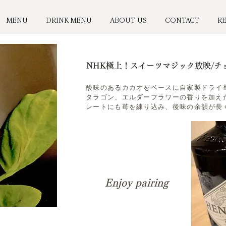
MENU
DRINK MENU
ABOUT US
CONTACT
R
NHK極上！スイーツマジック放映/チ
酸味のあるカカオをベースに自家製ドライ
タラゴン、エルダーフラワーの香りを加え
レートにも苺を練り込み、後味の余韻が長
Enjoy pairing