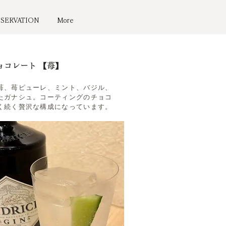
ESERVATION
More
ョコレート 【苺】
苺、苺ピューレ、ミント、バジル、
たガナシュ。コーティングのチョコ
く続く贅沢な構成になっています。