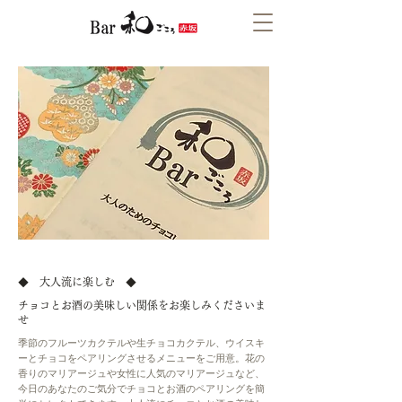
◆ 大人流に楽しむ ◆
チョコとお酒の美味しい関係をお楽しみくださいま
せ
季節のフルーツカクテルや生チョコカクテル、ウイスキ
ーとチョコをペアリングさせるメニューをご用意。花の
香りのマリアージュや女性に人気のマリアージュなど、
今日のあなたのご気分でチョコとお酒のペアリングを簡