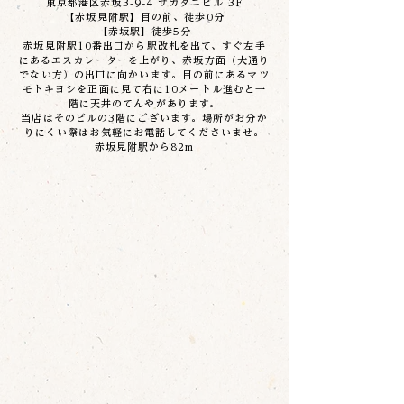
東京都港区赤坂3-9-4 サカタニビル 3F​
【赤坂見附駅】目の前、徒歩0分
【赤坂駅】徒歩5分
赤坂見附駅10番出口から駅改札を出て、すぐ左手
にあるエスカレーターを上がり、赤坂方面（大通り
でない方）の出口に向かいます。目の前にあるマツ
モトキヨシを正面に見て右に10メートル進むと一
階に天丼のてんやがあります。
当店はそのビルの3階にございます。場所がお分か
りにくい際はお気軽にお電話してくださいませ。
赤坂見附駅から82m