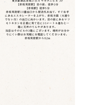
東京都港区赤坂3-9-4 サカタニビル 3F​
【赤坂見附駅】目の前、徒歩0分
【赤坂駅】徒歩5分
赤坂見附駅10番出口から駅改札を出て、すぐ左手
にあるエスカレーターを上がり、赤坂方面（大通り
でない方）の出口に向かいます。目の前にあるマツ
モトキヨシを正面に見て右に10メートル進むと一
階に天丼のてんやがあります。
当店はそのビルの3階にございます。場所がお分か
りにくい際はお気軽にお電話してくださいませ。
赤坂見附駅から82m