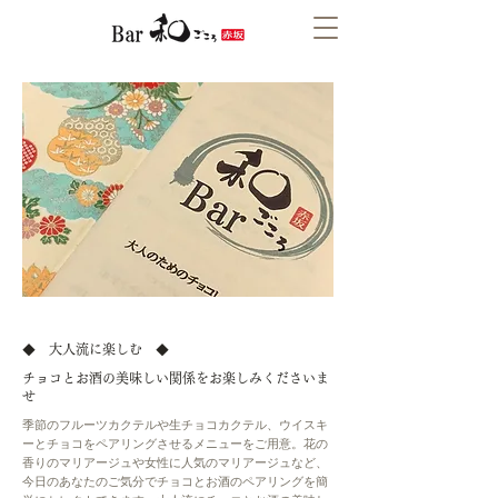
◆ 大人流に楽しむ ◆
チョコとお酒の美味しい関係をお楽しみくださいま
せ
季節のフルーツカクテルや生チョコカクテル、ウイスキ
ーとチョコをペアリングさせるメニューをご用意。花の
香りのマリアージュや女性に人気のマリアージュなど、
今日のあなたのご気分でチョコとお酒のペアリングを簡