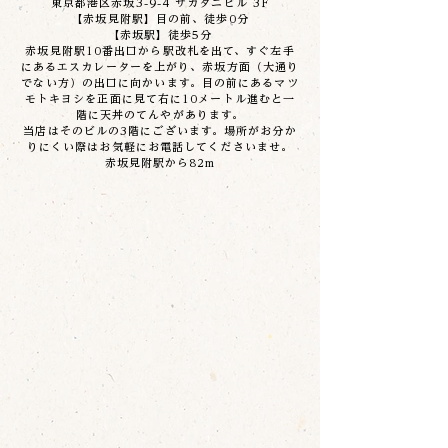
東京都港区赤坂3-9-4 サカタニビル 3F​
【赤坂見附駅】目の前、徒歩0分
【赤坂駅】徒歩5分
赤坂見附駅10番出口から駅改札を出て、すぐ左手
にあるエスカレーターを上がり、赤坂方面（大通り
でない方）の出口に向かいます。目の前にあるマツ
モトキヨシを正面に見て右に10メートル進むと一
階に天丼のてんやがあります。
当店はそのビルの3階にございます。場所がお分か
りにくい際はお気軽にお電話してくださいませ。
赤坂見附駅から82m