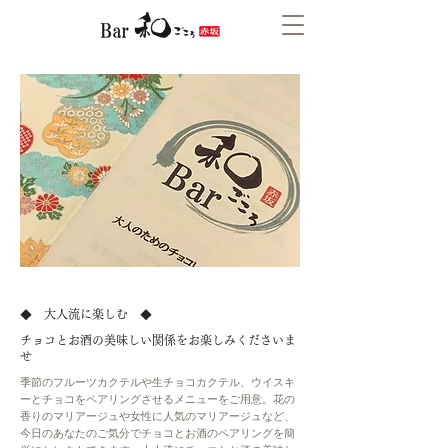
◆ 大人流に楽しむ ◆
チョコとお酒の美味しい関係をお楽しみくださいま
せ
季節のフルーツカクテルや生チョコカクテル、ウイスキ
ーとチョコをペアリングさせるメニューをご用意。花の
香りのマリアージュや女性に人気のマリアージュなど、
今日のあなたのご気分でチョコとお酒のペアリングを簡