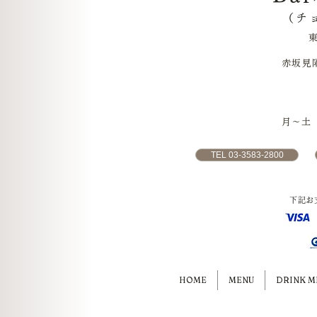
（チ
赤坂見
月〜土 1
TEL 03-3583-2800
下記お
HOME
MENU
DRINK M