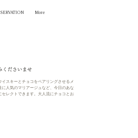
ESERVATION
More
みくださいませ
ウイスキーとチョコをペアリングさせるメ
性に人気のマリアージュなど、今日のあな
にセレクトできます。大人流にチョコとお