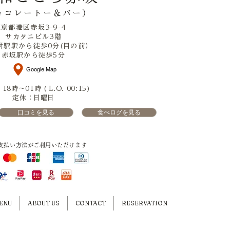
ョコレートー＆バー）
東京都港区赤坂3-9-4
サカタニビル3階
附駅駅から徒歩0分(目の前）
​赤坂駅から徒歩5分
Google Map
8時～01時 ( L.O. 00:15)
定休：日曜日
口コミを見る
食べログを見る
支払い方法がご利用いただけます
ENU
ABOUT US
CONTACT
RESERVATION