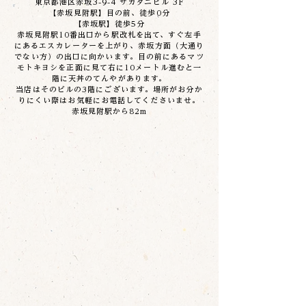
東京都港区赤坂3-9-4 サカタニビル 3F​
【赤坂見附駅】目の前、徒歩0分
【赤坂駅】徒歩5分
赤坂見附駅10番出口から駅改札を出て、すぐ左手
にあるエスカレーターを上がり、赤坂方面（大通り
でない方）の出口に向かいます。目の前にあるマツ
モトキヨシを正面に見て右に10メートル進むと一
階に天丼のてんやがあります。
当店はそのビルの3階にございます。場所がお分か
りにくい際はお気軽にお電話してくださいませ。
赤坂見附駅から82m