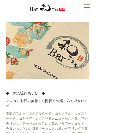
◆ 大人流に楽しむ ◆
チョコとお酒の美味しい関係をお楽しみくださいま
せ
季節のフルーツカクテルや生チョコカクテル、ウイスキ
ーとチョコをペアリングさせるメニューをご用意。花の
香りのマリアージュや女性に人気のマリアージュなど、
今日のあなたのご気分でチョコとお酒のペアリングを簡